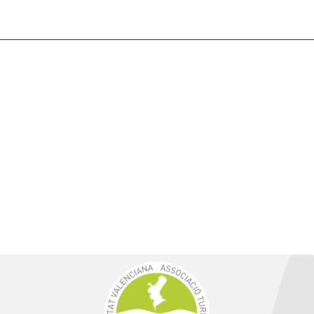
Qué es CV Activa
¿Por qué asociarse?
Ventanilla Digital
Formación
Manual de contratación
Convenios