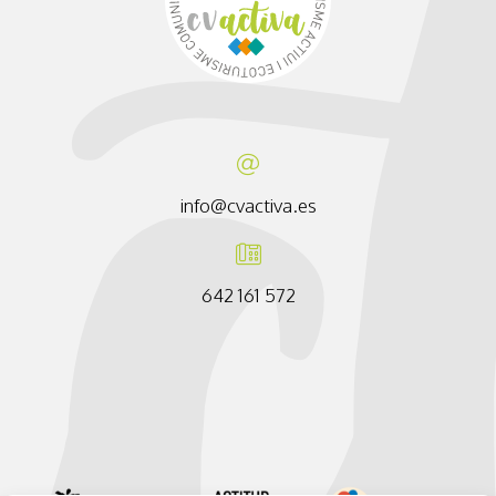
info@cvactiva.es
642 161 572