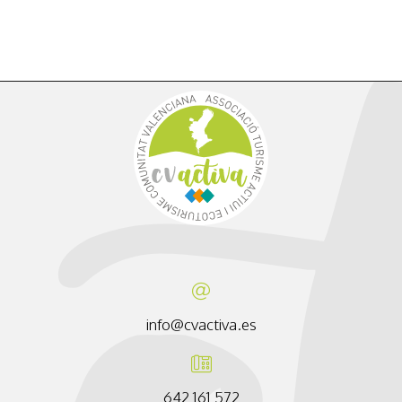
info@cvactiva.es
642 161 572