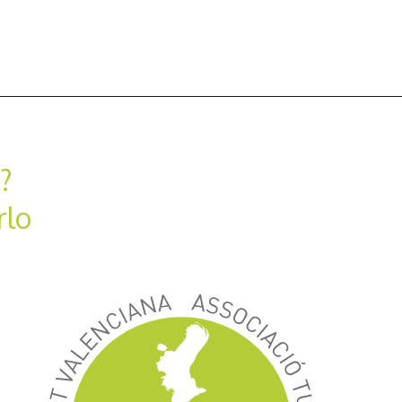
?
rlo