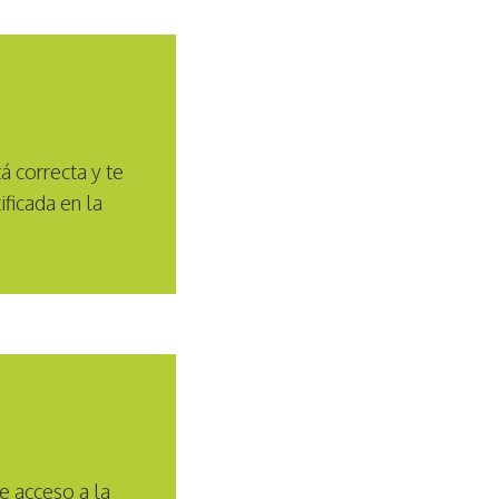
 correcta y te
ficada en la
e acceso a la