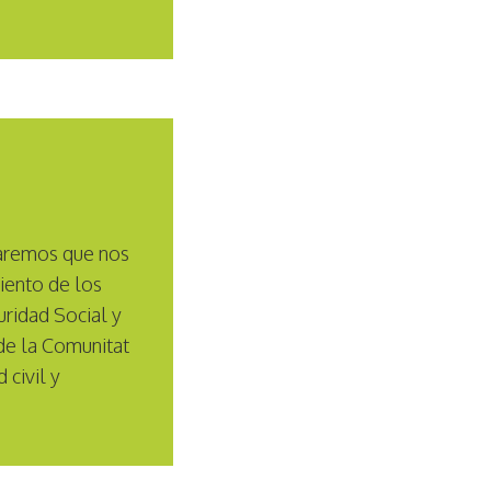
taremos que nos
iento de los
guridad Social y
 de la Comunitat
 civil y