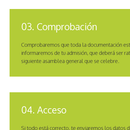
03. Comprobación
Comprobaremos que toda la documentación está
informaremos de tu admisión, que deberá ser rati
siguiente asamblea general que se celebre.
04. Acceso
Si todo está correcto, te enviaremos los datos d