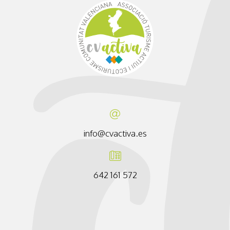
info@cvactiva.es
642 161 572