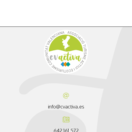
info@cvactiva.es
642 161 572