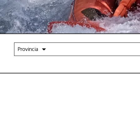
Provincia
Montanejos
Valenc