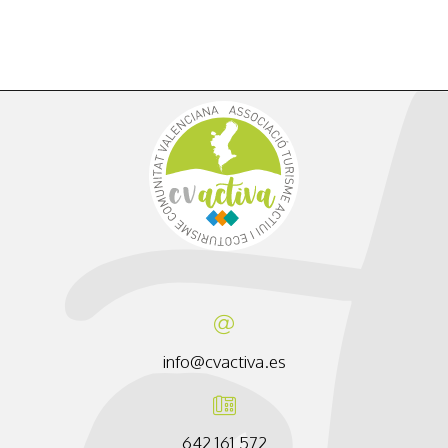
info@cvactiva.es
642 161 572