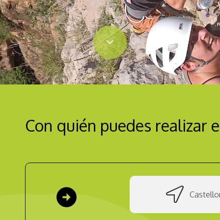
Con quién puedes realizar e
arrow_circle_right
Castello