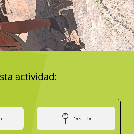
sta actividad:
n
Segorbe