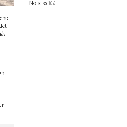
Noticias
106
sente
del
más
en
uir