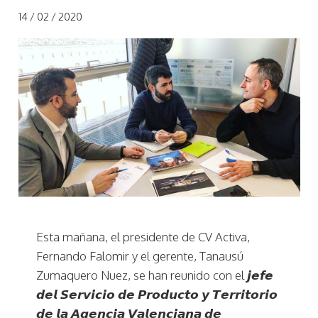
14 / 02 / 2020
Esta mañana, el presidente de CV Activa,
Fernando Falomir y el gerente, Tanausú
Zumaquero Nuez, se han reunido con el 𝙟𝙚𝙛𝙚
𝙙𝙚𝙡 𝙎𝙚𝙧𝙫𝙞𝙘𝙞𝙤 𝙙𝙚 𝙋𝙧𝙤𝙙𝙪𝙘𝙩𝙤 𝙮 𝙏𝙚𝙧𝙧𝙞𝙩𝙤𝙧𝙞𝙤
𝙙𝙚 𝙡𝙖 𝘼𝙜𝙚𝙣𝙘𝙞𝙖 𝙑𝙖𝙡𝙚𝙣𝙘𝙞𝙖𝙣𝙖 𝙙𝙚