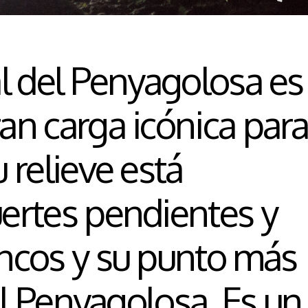
l del Penyagolosa es
an carga icónica par
 relieve está
ertes pendientes y
ncos y su punto más
el Penyagolosa. Es un