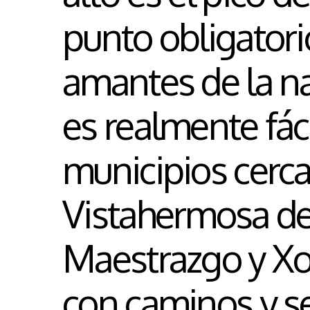
punto obligatorio
amantes de la na
es realmente fác
municipios cerc
Vistahermosa del
Maestrazgo y Xo
con caminos y s