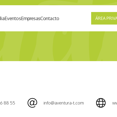
ia
Eventos
Empresas
Contacto
ÁREA PRIV
6 88 55
info@aventura-t.com
ww