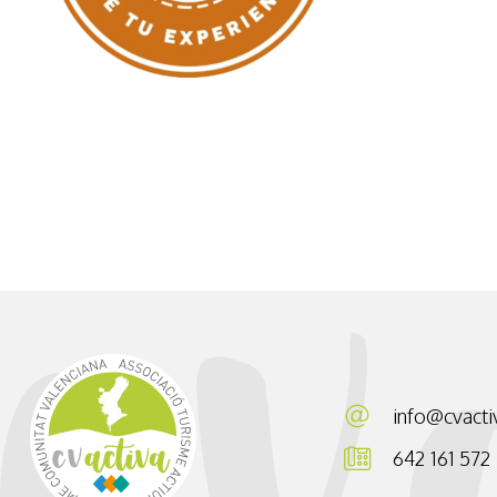
info@cvacti
642 161 572