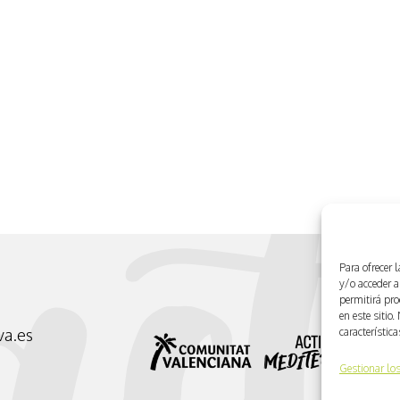
Para ofrecer 
y/o acceder a
permitirá pr
en este sitio
característic
va.es
Gestionar los