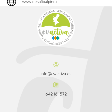
www.desafioalpino.es
info@cvactiva.es
642 161 572