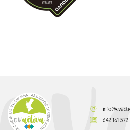
info@cvacti
642 161 572