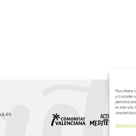
Para ofrecer 
y/o acceder a
permitirá pr
en este sitio
característic
va.es
Gestionar los