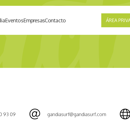
ia
Eventos
Empresas
Contacto
ÁREA PRIV
0 93 09
gandiasurf@gandiasurf.com