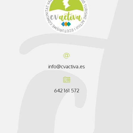
info@cvactiva.es
642 161 572