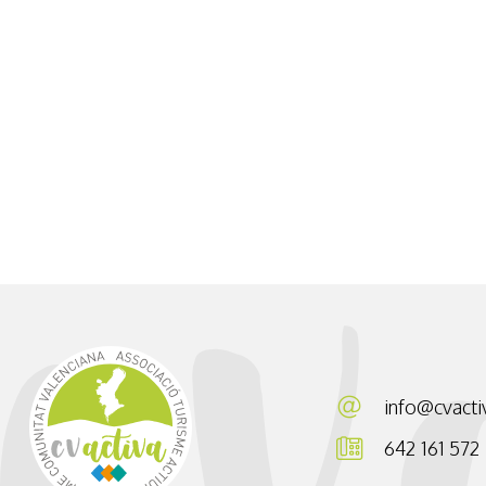
info@cvacti
642 161 572