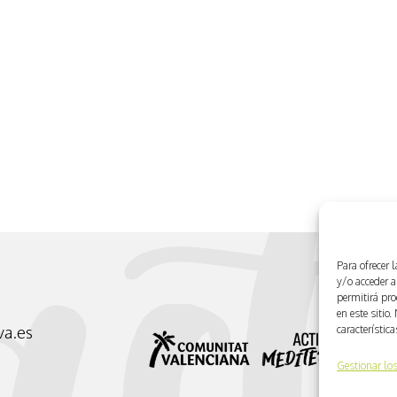
Para ofrecer 
y/o acceder a
permitirá pr
en este sitio
característic
va.es
Gestionar los