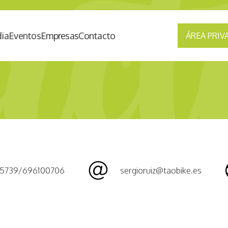
ia
Eventos
Empresas
Contacto
ÁREA PRIV
75739/696100706
sergioruiz@taobike.es