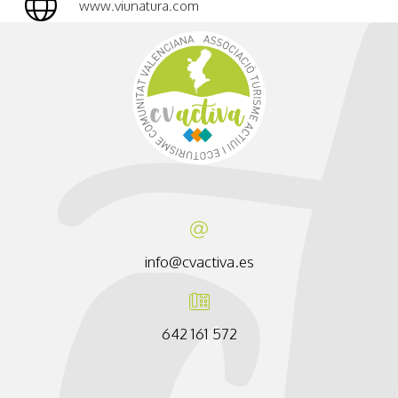
www.viunatura.com
info@cvactiva.es
642 161 572