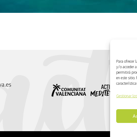
Para ofrecer 
y/o acceder a
permitirá pr
en este sitio
característic
va.es
Gestionar los
A