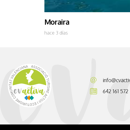
Moraira
hace 3 días
info@cvacti
642 161 572