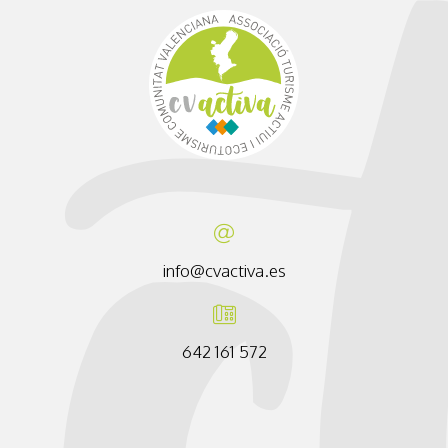
info@cvactiva.es
642 161 572