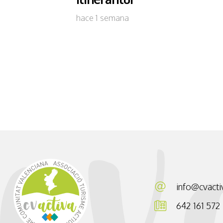
hace 1 semana
info@cvacti
642 161 572