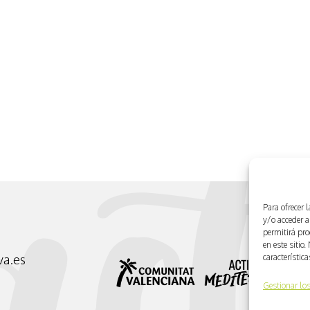
Para ofrecer 
y/o acceder a
permitirá pr
en este sitio
característic
va.es
Gestionar los