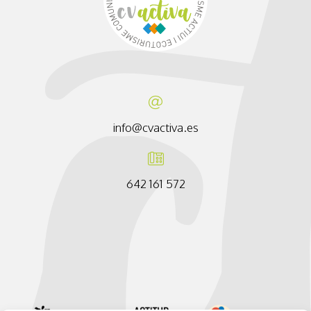
info@cvactiva.es
642 161 572