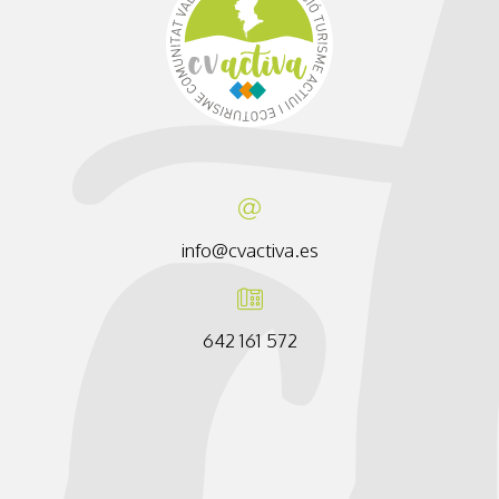
info@cvactiva.es
642 161 572