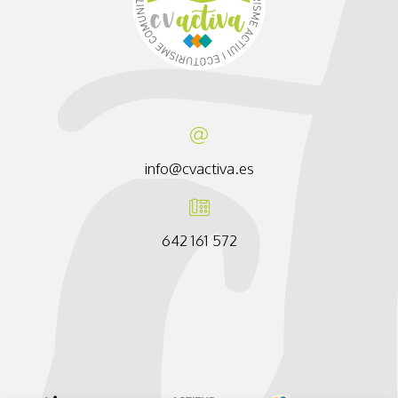
info@cvactiva.es
642 161 572