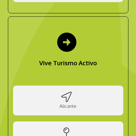
arrow_circle_right
Vive Turismo Activo
Alicante