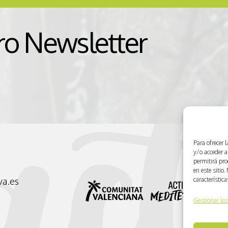
ro Newsletter
Para ofrecer 
y/o acceder a
permitirá pr
en este sitio
característic
va.es
Gestionar los