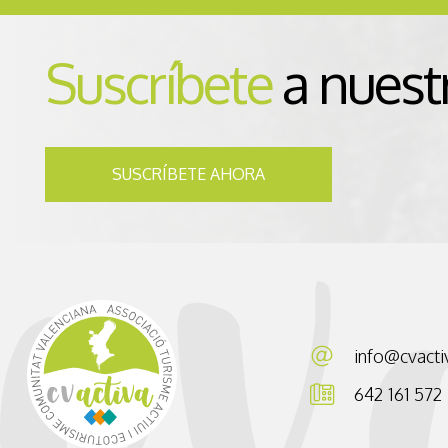
Suscríbete
a nuest
SUSCRÍBETE AHORA
info@cvacti
642 161 572