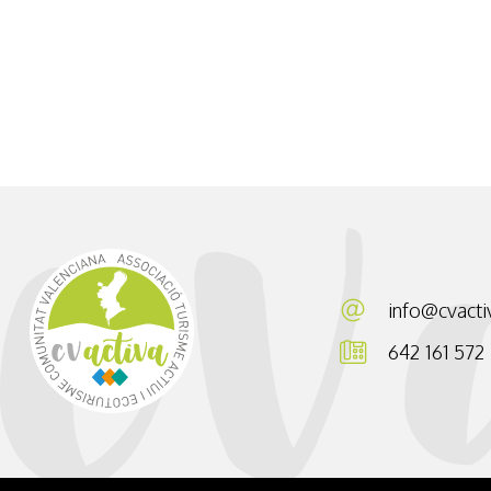
Senderismo Interpretativo
Esencias de Els Ports
info@cvacti
642 161 572