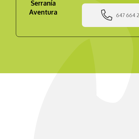
Serranía
Aventura
647 664 