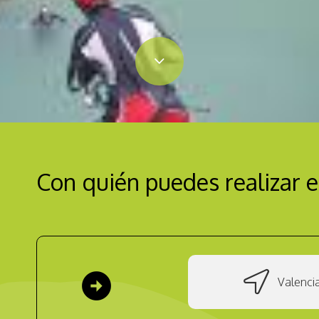
Con quién puedes realizar e
arrow_circle_right
Valenci