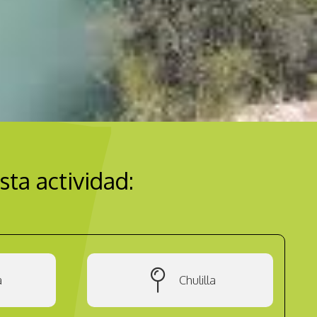
sta actividad:
a
Chulilla