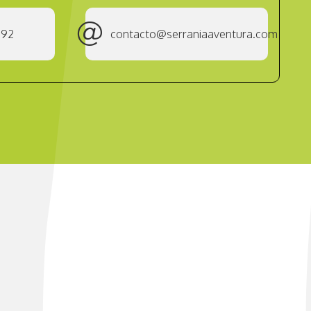
292
contacto@serraniaaventura.com