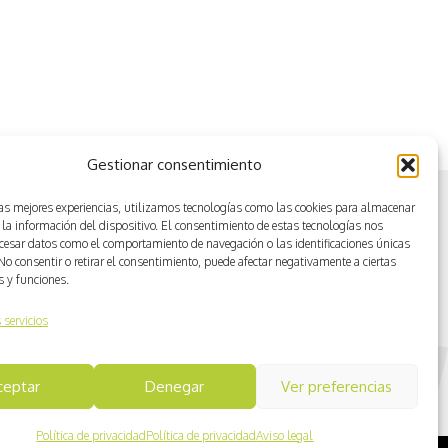
Conducción con vehiculos a
motor
Gestionar consentimiento
las mejores experiencias, utilizamos tecnologías como las cookies para almacenar
 la información del dispositivo. El consentimiento de estas tecnologías nos
ocesar datos como el comportamiento de navegación o las identificaciones únicas
. No consentir o retirar el consentimiento, puede afectar negativamente a ciertas
as y funciones.
 servicios
ceptar
Denegar
Ver preferencias
Política de privacidad
Política de privacidad
Aviso legal