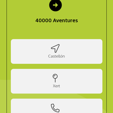
arrow_circle_right
40000 Aventures
Castellón
Xert