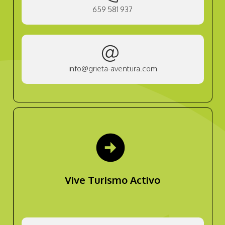
659 581 937
info@grieta-aventura.com
arrow_circle_right
Vive Turismo Activo