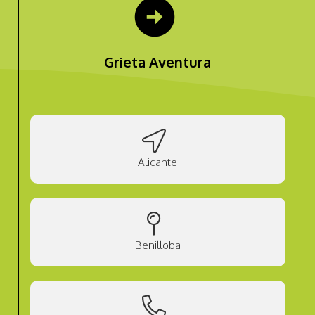
arrow_circle_right
Grieta Aventura
Alicante
Benilloba