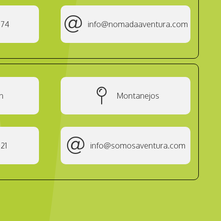
074
info@nomadaaventura.com
n
Montanejos
21
info@somosaventura.com