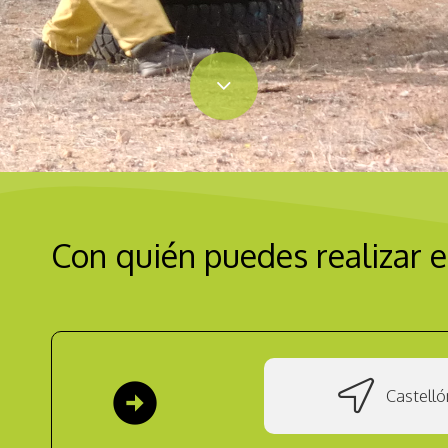
Con quién puedes realizar e
arrow_circle_right
Castelló