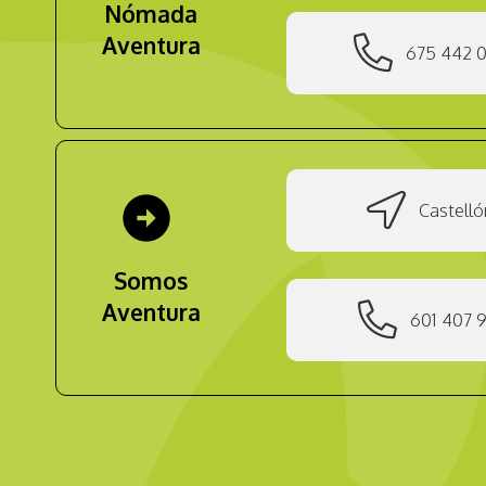
Nómada
Aventura
675 442 
arrow_circle_right
Castelló
Somos
Aventura
601 407 9