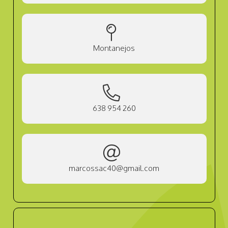
Montanejos
638 954 260
marcossac40@gmail.com