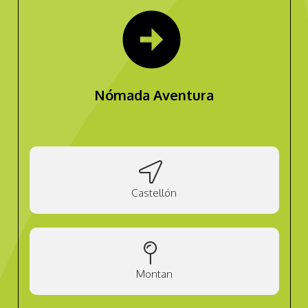
arrow_circle_right
Nómada Aventura
Castellón
Montan