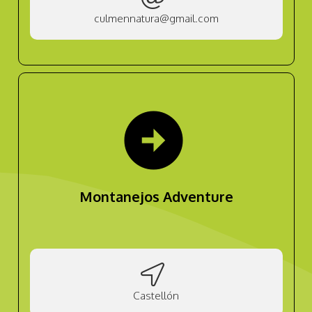
culmennatura@gmail.com
arrow_circle_right
Montanejos Adventure
Castellón