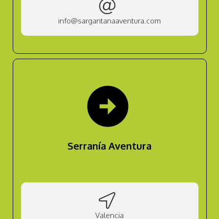
info@sargantanaaventura.com
arrow_circle_right
Serranía Aventura
Valencia