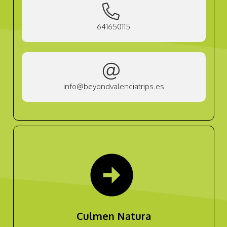
641650115
info@beyondvalenciatrips.es
arrow_circle_right
Culmen Natura