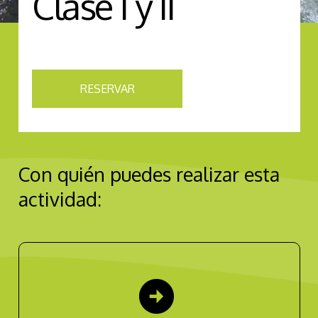
Clase I y II
RESERVAR
Con quién puedes realizar esta
actividad:
arrow_circle_right