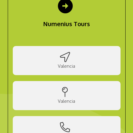
arrow_circle_right
Numenius Tours
Valencia
Valencia