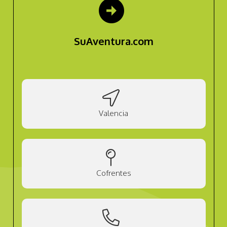
arrow_circle_right
SuAventura.com
Valencia
Cofrentes