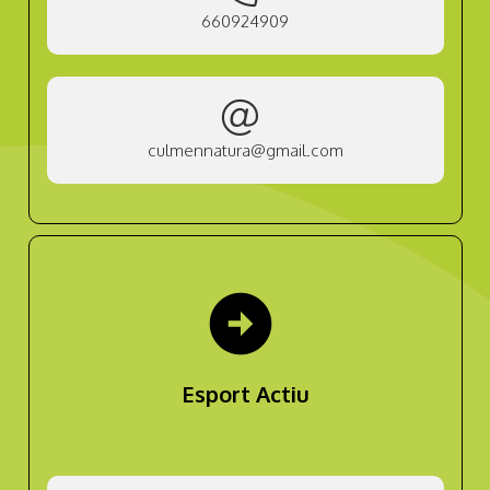
660924909
culmennatura@gmail.com
arrow_circle_right
Esport Actiu