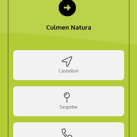
arrow_circle_right
Culmen Natura
Castellon
Segorbe