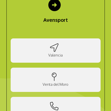
arrow_circle_right
Avensport
Valencia
Venta del Moro