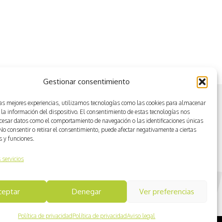
Conducción con vehiculos a
motor
Gestionar consentimiento
las mejores experiencias, utilizamos tecnologías como las cookies para almacenar
 la información del dispositivo. El consentimiento de estas tecnologías nos
ocesar datos como el comportamiento de navegación o las identificaciones únicas
. No consentir o retirar el consentimiento, puede afectar negativamente a ciertas
as y funciones.
 servicios
ceptar
Denegar
Ver preferencias
Política de privacidad
Política de privacidad
Aviso legal