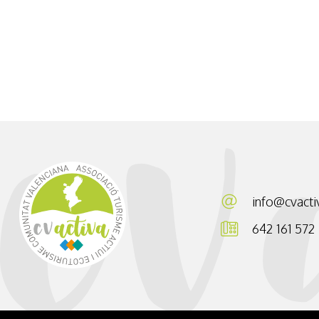
Senderismo Interpretativo
Esencias de Els Ports
info@cvacti
642 161 572