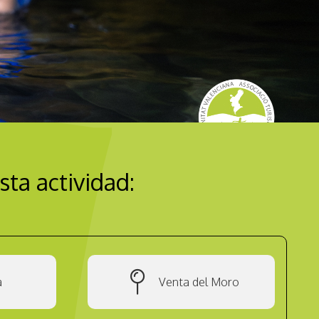
sta actividad:
a
Venta del Moro