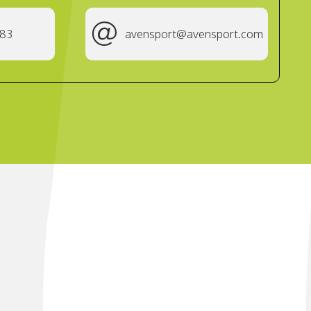
183
avensport@avensport.com