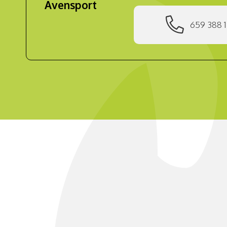
Avensport
659 388 