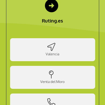
arrow_circle_right
Ruting.es
Valencia
Venta del Moro