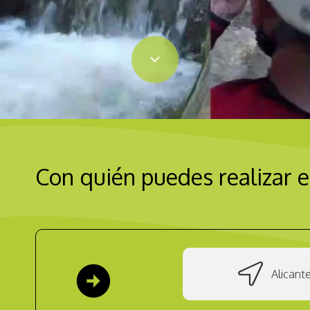
Con quién puedes realizar e
arrow_circle_right
Alicant