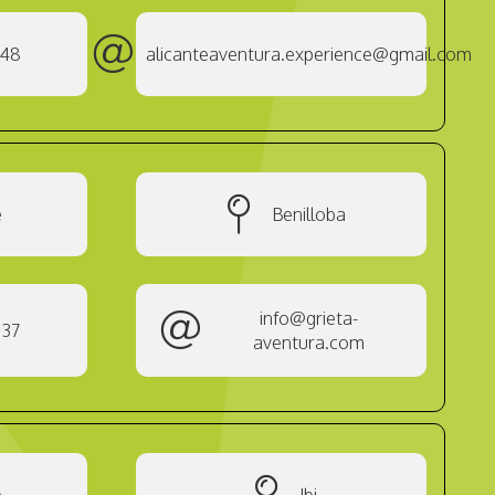
 48
alicanteaventura.experience@gmail.com
e
Benilloba
info@grieta-
937
aventura.com
e
Ibi