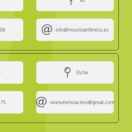
888
info@mountainfitness.es
e
Elche
 75
viveturismoactivo@gmail.com