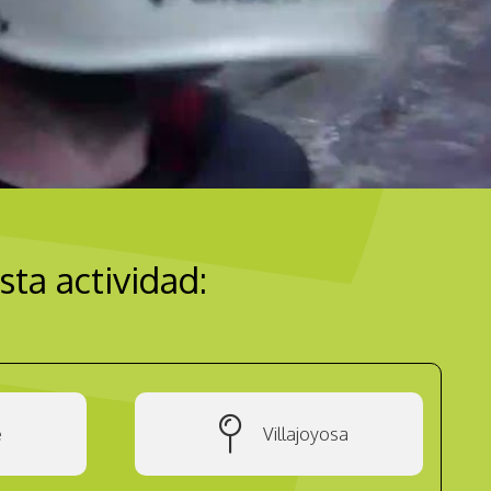
sta actividad:
e
Villajoyosa