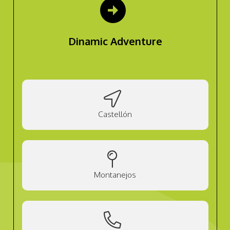
arrow_circle_right
Dinamic Adventure
Castellón
Montanejos