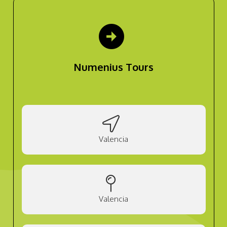
arrow_circle_right
Numenius Tours
Valencia
Valencia