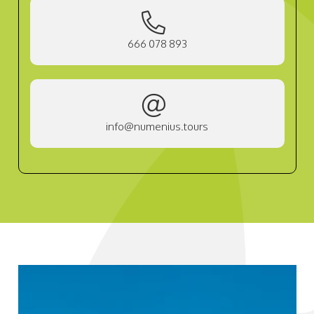
666 078 893
info@numenius.tours