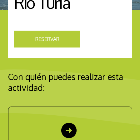
Río Turia
RESERVAR
Con quién puedes realizar esta
actividad:
arrow_circle_right