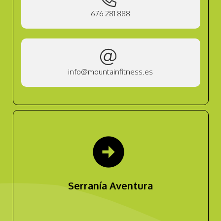
676 281 888
info@mountainfitness.es
arrow_circle_right
Serranía Aventura