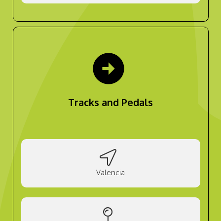
arrow_circle_right
Tracks and Pedals
Valencia