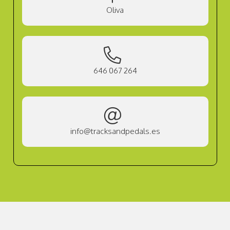
Oliva
646 067 264
info@tracksandpedals.es