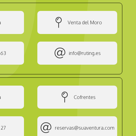
a
Venta del Moro
263
info@ruting.es
a
Cofrentes
 27
reservas@suaventura.com