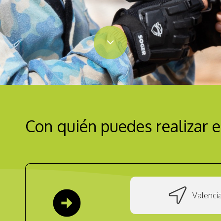
Con quién puedes realizar e
arrow_circle_right
Valenci