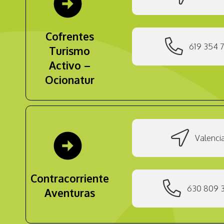
arrow_circle_right
Cofrentes
619 354 7
Turismo
Activo –
Ocionatur
arrow_circle_right
Valenci
Contracorriente
630 809 
Aventuras