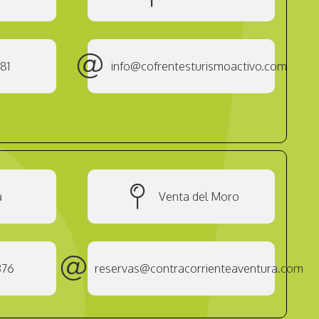
81
info@cofrentesturismoactivo.com
a
Venta del Moro
376
reservas@contracorrienteaventura.com