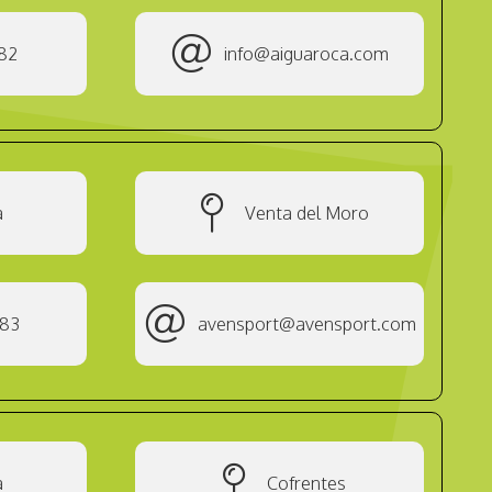
82
info@aiguaroca.com
a
Venta del Moro
183
avensport@avensport.com
a
Cofrentes