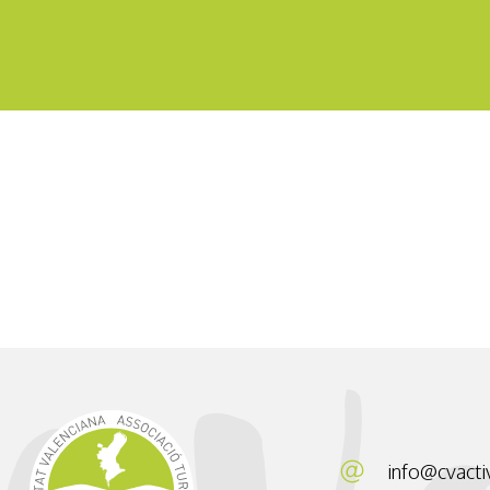
Senderismo Interpretativo
Esencias de Els Ports
info@cvacti