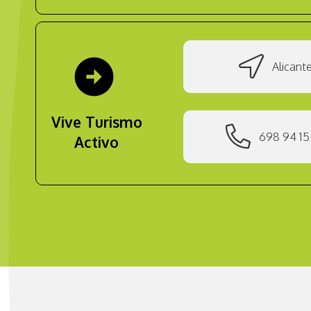
arrow_circle_right
Alicant
Vive Turismo
698 94 15
Activo