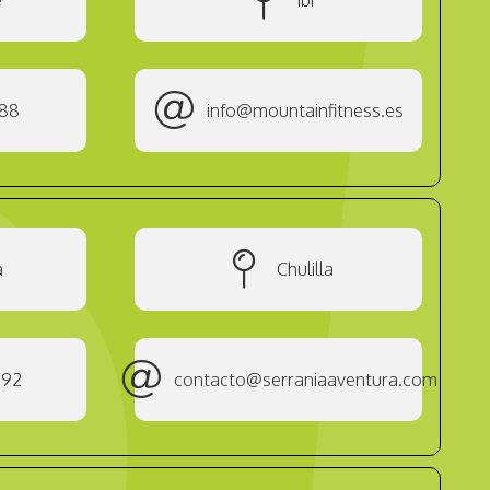
888
info@mountainfitness.es
a
Chulilla
292
contacto@serraniaaventura.com