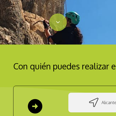
Con quién puedes realizar e
arrow_circle_right
Alicant