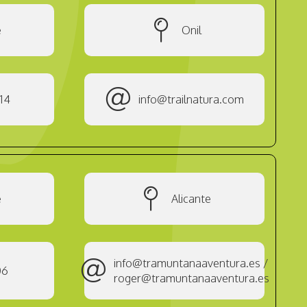
e
Onil
14
info@trailnatura.com
e
Alicante
info@tramuntanaaventura.es /
06
roger@tramuntanaaventura.es