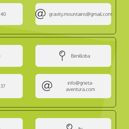
 40
gravity.mountains@gmail.com
e
Benilloba
info@grieta-
937
aventura.com
e
Ibi