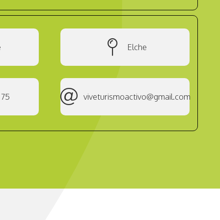
e
Elche
 75
viveturismoactivo@gmail.com