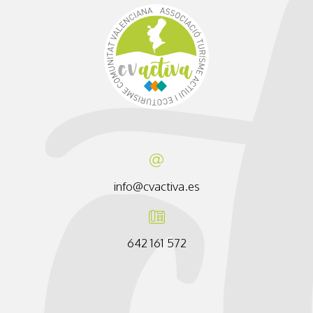
info@cvactiva.es
642 161 572