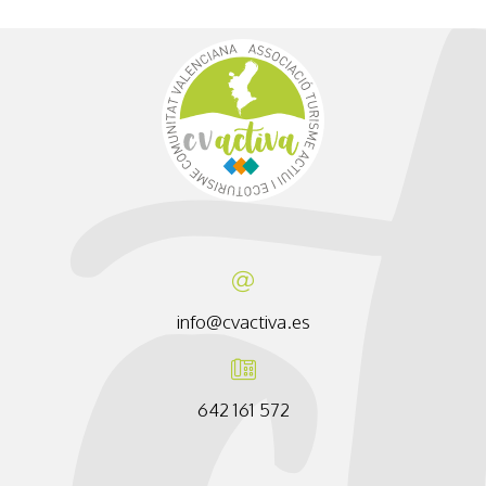
info@cvactiva.es
642 161 572