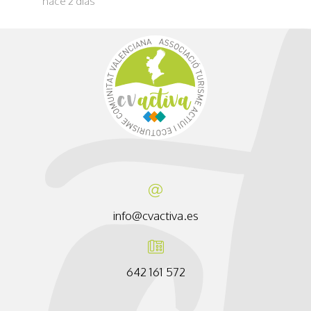
hace 2 días
info@cvactiva.es
642 161 572