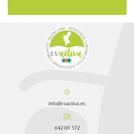
info@cvactiva.es
642 161 572