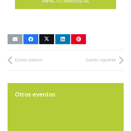
IMPACTO AMBIENTAL
Evento anterior
Evento siguiente
Otros eventos
V Jornadas Profesionales
VI Jornadas de Turismo Activo y
Ecoturismo: empleo, éxito y proyectos
sostenibles.
CV Activa en Check-In Jobs