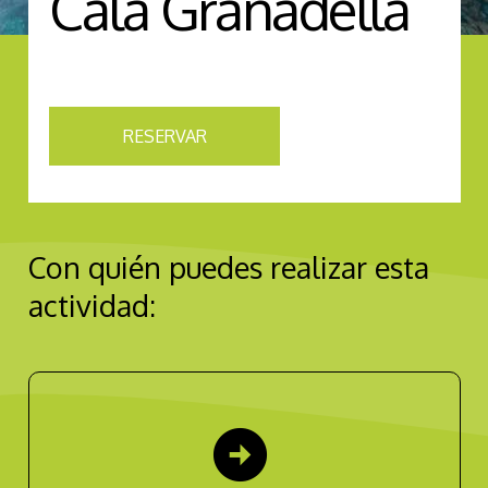
Cala Granadella
RESERVAR
Con quién puedes realizar esta
actividad:
arrow_circle_right